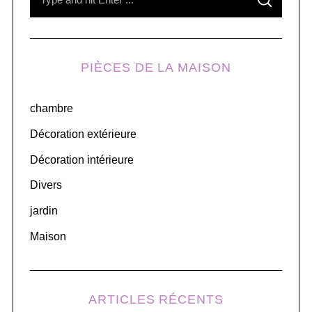
S
e
E
A
R
a
C
H
r
PIÈCES DE LA MAISON
c
h
chambre
f
o
Décoration extérieure
r
Décoration intérieure
:
Divers
jardin
Maison
ARTICLES RÉCENTS