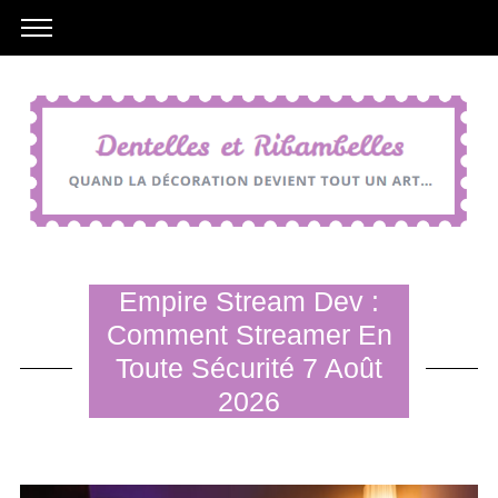
Empire Stream Dev :
Comment Streamer En
Toute Sécurité 7 Août
2026