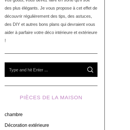
des plus élégants. Je vous propose à cet effet de
découvrir régulièrement des tips, des astuces,
des DIY et autres bons plans qui devraient vous
aider à parfaire votre déco intérieure et extérieure
!
S
S
e
E
A
R
a
C
H
r
PIÈCES DE LA MAISON
c
h
chambre
f
o
Décoration extérieure