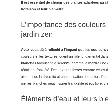
Il est essentiel de choisir des plantes adaptées au cl
floraison et leur bien-être.
L’importance des couleurs 
S
e
jardin zen
a
r
c
Avez-vous déjà réfléchi à l’impact que les couleurs e
h
couleurs et les textures jouent un rôle fondamental dan
f
o
blanches
favorisent la sérénité, comme le montre une é
r
réduisent l’anxiété. Des textures
lisses
comme celles de
:
ajoutent de la diversité et une sensation de confort. P
pierres blanches peut inspirer tranquillité et équilibre, 
Éléments d’eau et leurs bi