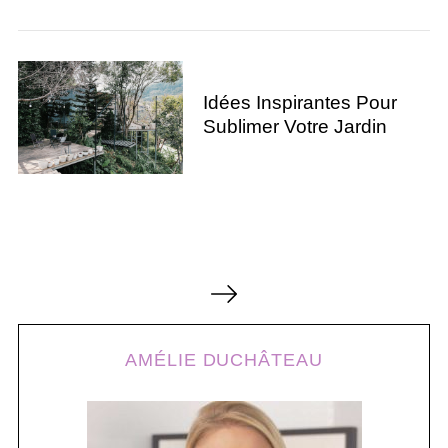
Idées Inspirantes Pour
Sublimer Votre Jardin
S
P
e
a
a
g
r
c
AMÉLIE DUCHÂTEAU
i
h
n
f
a
o
t
r