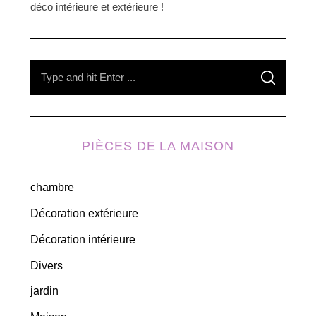
déco intérieure et extérieure !
S
S
e
E
A
R
a
C
H
r
PIÈCES DE LA MAISON
c
h
chambre
f
o
Décoration extérieure
r
Décoration intérieure
:
Divers
jardin