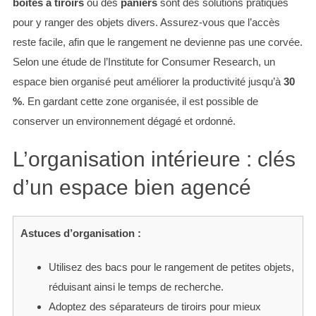
boîtes à tiroirs
ou des
paniers
sont des solutions pratiques
pour y ranger des objets divers. Assurez-vous que l’accès
reste facile, afin que le rangement ne devienne pas une corvée.
Selon une étude de l’Institute for Consumer Research, un
espace bien organisé peut améliorer la productivité jusqu’à
30
%
. En gardant cette zone organisée, il est possible de
conserver un environnement dégagé et ordonné.
L’organisation intérieure : clés
d’un espace bien agencé
S
e
a
r
Astuces d’organisation :
c
h
Utilisez des bacs pour le rangement de petites objets,
f
réduisant ainsi le temps de recherche.
o
Adoptez des séparateurs de tiroirs pour mieux
r