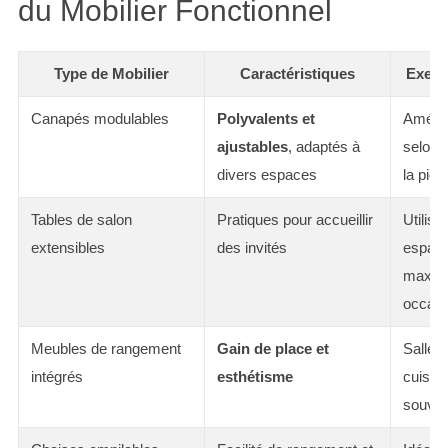
du Mobilier Fonctionnel
Type de Mobilier
Caractéristiques
Exemp
Canapés modulables
Polyvalents et
Aména
ajustables
, adaptés à
selon l
divers espaces
la pièc
Tables de salon
Pratiques pour accueillir
Utilisa
extensibles
des invités
espace
maximi
occasi
Meubles de rangement
Gain de place et
Salles 
intégrés
esthétisme
cuisine
souvent