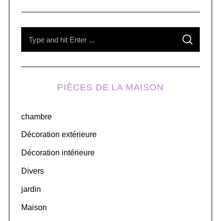
S
S
e
E
A
R
a
C
H
r
PIÈCES DE LA MAISON
c
h
chambre
f
o
Décoration extérieure
r
Décoration intérieure
:
Divers
jardin
Maison