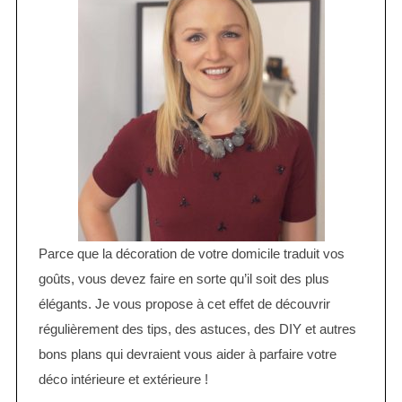
r
t
:
i
o
n
d
e
s
p
u
b
Parce que la décoration de votre domicile traduit vos
l
goûts, vous devez faire en sorte qu’il soit des plus
i
élégants. Je vous propose à cet effet de découvrir
c
régulièrement des tips, des astuces, des DIY et autres
a
bons plans qui devraient vous aider à parfaire votre
t
déco intérieure et extérieure !
i