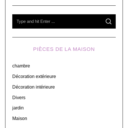
o
n
S
s
S
e
E
A
R
a
C
H
r
PIÈCES DE LA MAISON
c
h
chambre
f
o
Décoration extérieure
r
Décoration intérieure
:
Divers
jardin
Maison