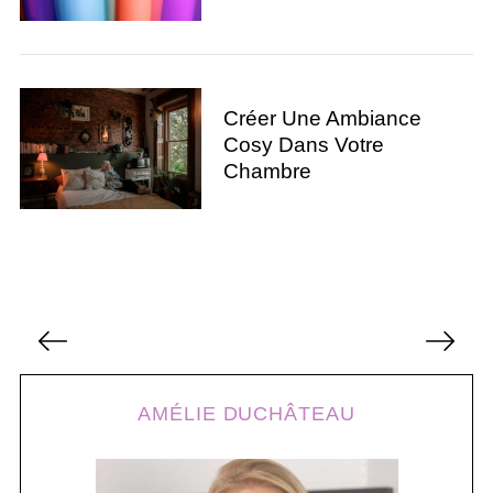
Créer Une Ambiance
Cosy Dans Votre
Chambre
S
P
e
a
a
r
g
c
AMÉLIE DUCHÂTEAU
i
h
n
f
o
a