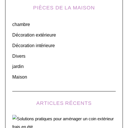
r
PIÈCES DE LA MAISON
c
h
chambre
f
o
Décoration extérieure
r
Décoration intérieure
:
Divers
jardin
Maison
ARTICLES RÉCENTS