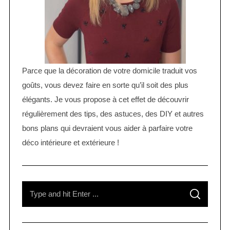
Parce que la décoration de votre domicile traduit vos
goûts, vous devez faire en sorte qu’il soit des plus
élégants. Je vous propose à cet effet de découvrir
régulièrement des tips, des astuces, des DIY et autres
bons plans qui devraient vous aider à parfaire votre
déco intérieure et extérieure !
S
S
e
E
A
R
a
C
H