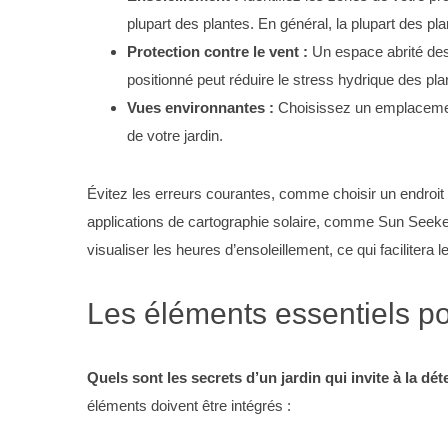
plupart des plantes. En général, la plupart des pl
Protection contre le vent :
Un espace abrité des 
positionné peut réduire le stress hydrique des pl
S
Vues environnantes :
Choisissez un emplacement 
e
de votre jardin.
a
r
c
Évitez les erreurs courantes, comme choisir un endroit
h
applications de cartographie solaire, comme Sun Seeke
f
visualiser les heures d’ensoleillement, ce qui facilitera 
o
r
:
Les éléments essentiels po
Quels sont les secrets d’un jardin qui invite à la déte
éléments doivent être intégrés :