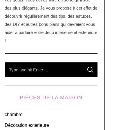
des plus élégants. Je vous propose à cet effet de
découvrir régulièrement des tips, des astuces,
des DIY et autres bons plans qui devraient vous
aider à parfaire votre déco intérieure et extérieure
!
S
S
e
E
A
R
a
C
H
r
PIÈCES DE LA MAISON
c
h
chambre
f
o
Décoration extérieure