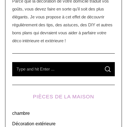
Parce que la décoration de votre domicile traduit vos
goûts, vous devez faire en sorte qu’il soit des plus
élégants. Je vous propose à cet effet de découvrir
régulièrement des tips, des astuces, des DIY et autres
bons plans qui devraient vous aider à parfaire votre
déco intérieure et extérieure !
S
S
e
E
A
R
a
C
H
r
PIÈCES DE LA MAISON
c
h
chambre
f
o
Décoration extérieure