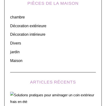
PIÈCES DE LA MAISON
c
h
chambre
f
o
Décoration extérieure
r
Décoration intérieure
:
Divers
jardin
Maison
ARTICLES RÉCENTS