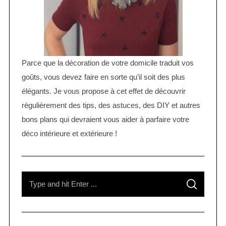
Parce que la décoration de votre domicile traduit vos
goûts, vous devez faire en sorte qu’il soit des plus
élégants. Je vous propose à cet effet de découvrir
régulièrement des tips, des astuces, des DIY et autres
bons plans qui devraient vous aider à parfaire votre
déco intérieure et extérieure !
S
S
e
E
A
R
a
C
H
r