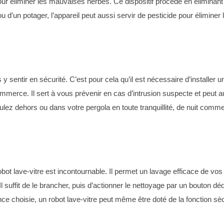
r éliminer les mauvaises herbes. Ce dispositif procède en éliminant 
 ou d’un potager, l’appareil peut aussi servir de pesticide pour élimine
 sentir en sécurité. C’est pour cela qu’il est nécessaire d’installer u
mmerce. Il sert à vous prévenir en cas d’intrusion suspecte et peut au
lez dehors ou dans votre pergola en toute tranquillité, de nuit comme
u robot lave-vitre est incontournable. Il permet un lavage efficace de v
r. Il suffit de le brancher, puis d’actionner le nettoyage par un bouton 
nce choisie, un robot lave-vitre peut même être doté de la fonction sèc