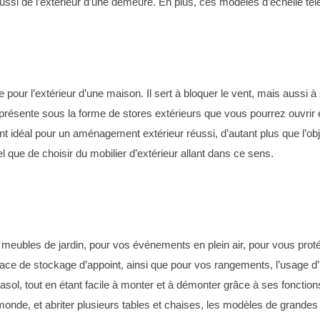
ussi de l’extérieur d’une demeure. En plus, ces modèles d’échelle tél
pour l’extérieur d’une maison. Il sert à bloquer le vent, mais aussi 
présente sous la forme de stores extérieurs que vous pourrez ouvrir et
t idéal pour un aménagement extérieur réussi, d’autant plus que l’obje
tel que de choisir du mobilier d’extérieur allant dans ce sens.
s meubles de jardin, pour vos événements en plein air, pour vous protég
ace de stockage d’appoint, ainsi que pour vos rangements, l’usage d
sol, tout en étant facile à monter et à démonter grâce à ses fonctions
 monde, et abriter plusieurs tables et chaises, les modèles de grande