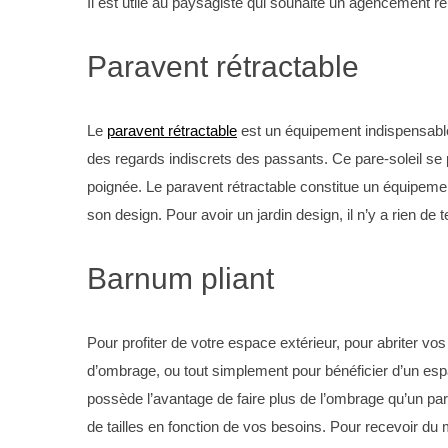
Il est utile au paysagiste qui souhaite un agencement ré
Paravent rétractable
S
Le
paravent rétractable
est un équipement indispensable 
e
des regards indiscrets des passants. Ce pare-soleil se 
a
r
poignée. Le paravent rétractable constitue un équipemen
c
son design. Pour avoir un jardin design, il n’y a rien de 
h
f
Barnum pliant
o
r
:
Pour profiter de votre espace extérieur, pour abriter vo
d’ombrage, ou tout simplement pour bénéficier d’un esp
possède l’avantage de faire plus de l’ombrage qu’un para
de tailles en fonction de vos besoins. Pour recevoir du