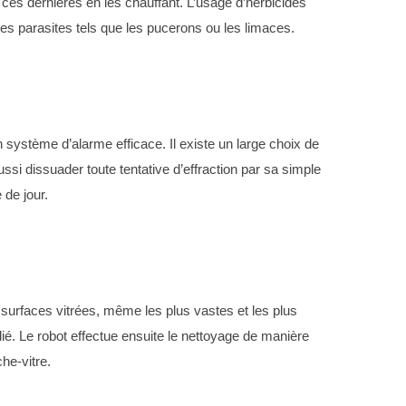
ces dernières en les chauffant. L’usage d’herbicides
r les parasites tels que les pucerons ou les limaces.
n système d’alarme efficace. Il existe un large choix de
ssi dissuader toute tentative d’effraction par sa simple
 de jour.
os surfaces vitrées, même les plus vastes et les plus
dédié. Le robot effectue ensuite le nettoyage de manière
he-vitre.