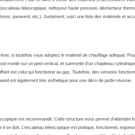
en (escabeau télescopique, nettoyeur haute pression, désherbeur therm
ores, paravent, etc.). Justement, voici une liste des matériels et ac
ver, si toutefois vous adoptez le matériel de chauffage adéquat. Pour c
ol monté sur un pied vertical, et surmonté d’un chapiteau cylindrique.
fant est celui qui fonctionne au gaz. Toutefois, des versions fonctionna
areil est également très esthétique pour une déco de jardin réussie.
escopique est recommandé. Cette structure vous permet d’atteindre fac
me il se doit. L’escabeau télescopique est pratique, fonctionnel, ergo