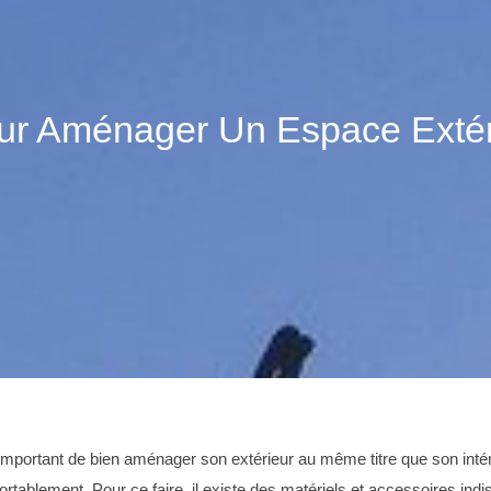
our Aménager Un Espace Exté
t important de bien aménager son extérieur au même titre que son intér
onfortablement. Pour ce faire, il existe des matériels et accessoires 