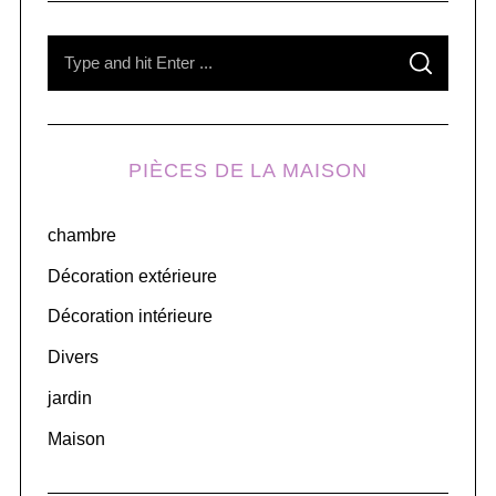
S
S
e
E
A
R
a
C
H
r
PIÈCES DE LA MAISON
c
h
chambre
f
o
Décoration extérieure
r
Décoration intérieure
:
Divers
jardin
Maison