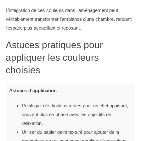
L’intégration de ces couleurs dans l’aménagement peut
véritablement transformer l’ambiance d’une chambre, rendant
S
e
l’espace plus accueillant et reposant.
a
r
Astuces pratiques pour
c
appliquer les couleurs
h
f
choisies
o
r
:
Astuces d’application :
Privilégier des finitions mates pour un effet apaisant,
souvent plus en phase avec les objectifs de
relaxation.
Utiliser du papier peint texturé pour ajouter de la
profondeur, ce qui peut aussi améliorer l’acoustique