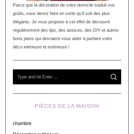
Parce que la décoration de votre domicile traduit vos
goûts, vous devez faire en sorte qu’il soit des plus
élégants. Je vous propose à cet effet de découvrir
régulièrement des tips, des astuces, des DIY et autres
bons plans qui devraient vous aider à parfaire votre
déco intérieure et extérieure !
S
S
e
E
A
R
a
C
H
r
PIÈCES DE LA MAISON
c
h
chambre
f
o