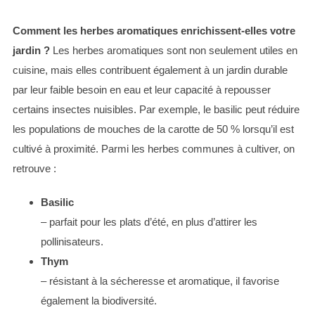
e
Comment les herbes aromatiques enrichissent-elles votre
a
r
jardin ?
Les herbes aromatiques sont non seulement utiles en
c
cuisine, mais elles contribuent également à un jardin durable
h
par leur faible besoin en eau et leur capacité à repousser
f
certains insectes nuisibles. Par exemple, le basilic peut réduire
o
r
les populations de mouches de la carotte de 50 % lorsqu’il est
:
cultivé à proximité. Parmi les herbes communes à cultiver, on
retrouve :
Basilic
– parfait pour les plats d’été, en plus d’attirer les
pollinisateurs.
Thym
– résistant à la sécheresse et aromatique, il favorise
également la biodiversité.