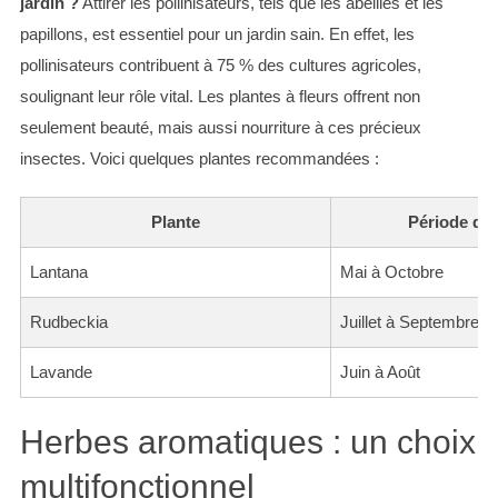
jardin ?
Attirer les pollinisateurs, tels que les abeilles et les
papillons, est essentiel pour un jardin sain. En effet, les
pollinisateurs contribuent à 75 % des cultures agricoles,
soulignant leur rôle vital. Les plantes à fleurs offrent non
seulement beauté, mais aussi nourriture à ces précieux
insectes. Voici quelques plantes recommandées :
Plante
Période de 
Lantana
Mai à Octobre
Rudbeckia
Juillet à Septembre
Lavande
Juin à Août
Herbes aromatiques : un choix
multifonctionnel
S