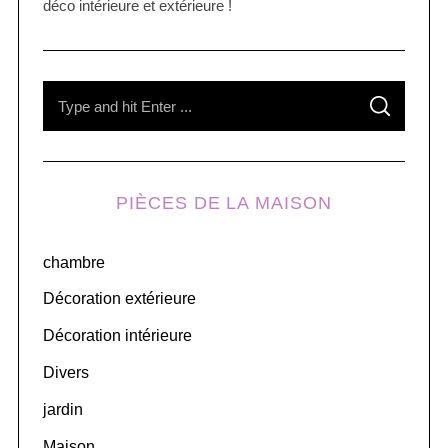
déco intérieure et extérieure !
S
S
e
E
A
R
a
C
H
r
PIÈCES DE LA MAISON
c
h
chambre
f
o
Décoration extérieure
r
Décoration intérieure
:
Divers
jardin
Maison