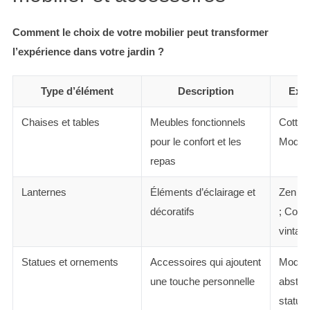
Comment le choix de votre mobilier peut transformer
l’expérience dans votre jardin ?
Type d’élément
Description
Exem
Chaises et tables
Meubles fonctionnels
Cottage
pour le confort et les
Modern
repas
Lanternes
Éléments d’éclairage et
Zen : l
décoratifs
; Cotta
vintag
Statues et ornements
Accessoires qui ajoutent
Modern
une touche personnelle
abstrai
statues