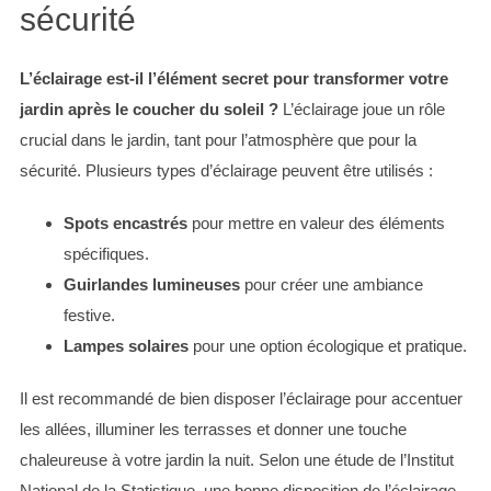
sécurité
L’éclairage est-il l’élément secret pour transformer votre
jardin après le coucher du soleil ?
L’éclairage joue un rôle
crucial dans le jardin, tant pour l’atmosphère que pour la
sécurité. Plusieurs types d’éclairage peuvent être utilisés :
Spots encastrés
pour mettre en valeur des éléments
spécifiques.
Guirlandes lumineuses
pour créer une ambiance
festive.
Lampes solaires
pour une option écologique et pratique.
S
Il est recommandé de bien disposer l’éclairage pour accentuer
e
a
les allées, illuminer les terrasses et donner une touche
r
chaleureuse à votre jardin la nuit. Selon une étude de l’Institut
c
National de la Statistique, une bonne disposition de l’éclairage