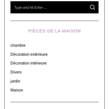
S
S
e
E
A
R
a
C
H
r
PIÈCES DE LA MAISON
c
h
chambre
f
o
Décoration extérieure
r
Décoration intérieure
:
Divers
jardin
Maison