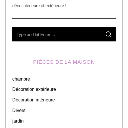
déco intérieure et extérieure !
S
S
e
E
A
R
a
C
H
r
PIÈCES DE LA MAISON
c
h
chambre
f
o
Décoration extérieure
r
Décoration intérieure
:
Divers
jardin