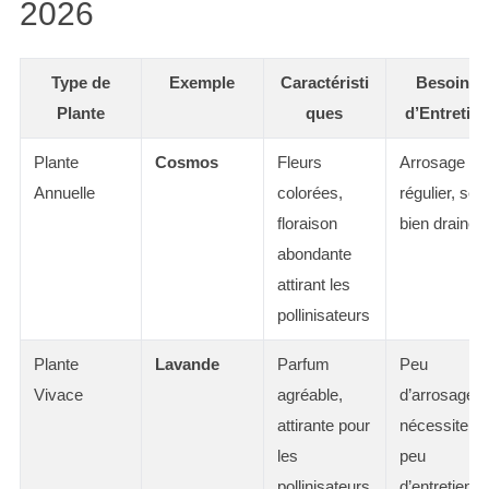
2026
Type de
Exemple
Caractéristi
Besoins
Plante
ques
d’Entretien
Plante
Cosmos
Fleurs
Arrosage
Annuelle
colorées,
régulier, sol
floraison
bien drainé
abondante
attirant les
pollinisateurs
Plante
Lavande
Parfum
Peu
Vivace
agréable,
d’arrosage,
attirante pour
nécessite
les
peu
pollinisateurs
d’entretien