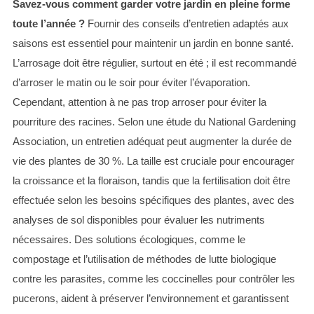
Savez-vous comment garder votre jardin en pleine forme
toute l’année ?
Fournir des conseils d’entretien adaptés aux
saisons est essentiel pour maintenir un jardin en bonne santé.
S
L’arrosage doit être régulier, surtout en été ; il est recommandé
e
d’arroser le matin ou le soir pour éviter l’évaporation.
a
r
Cependant, attention à ne pas trop arroser pour éviter la
c
pourriture des racines. Selon une étude du National Gardening
h
Association, un entretien adéquat peut augmenter la durée de
f
vie des plantes de 30 %. La taille est cruciale pour encourager
o
r
la croissance et la floraison, tandis que la fertilisation doit être
:
effectuée selon les besoins spécifiques des plantes, avec des
analyses de sol disponibles pour évaluer les nutriments
nécessaires. Des solutions écologiques, comme le
compostage et l’utilisation de méthodes de lutte biologique
contre les parasites, comme les coccinelles pour contrôler les
pucerons, aident à préserver l’environnement et garantissent