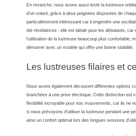
En revanche, nous avons aussi testé la lustreuse orbit
d’un volant, grâce à deux poignées disposées de chaque 
particulièrement intéressant car il engendre une oscillat
été révélatrices : elle est idéale pour les débutants, car
S
e
l’utilisation de la lustreuse beaucoup plus confortable,
a
démarrer avec un modèle qui offre une bonne stabilité.
r
c
Les lustreuses filaires et c
h
f
o
r
Nous avons également découvert différentes options conc
:
branchées à une prise électrique. Cette distinction est 
flexibilité incroyable pour nos mouvements, car ils ne n
si nous prévoyons d’utiliser la lustreuse pendant une pé
ainsi un confort optimal lors des longues sessions d’utili