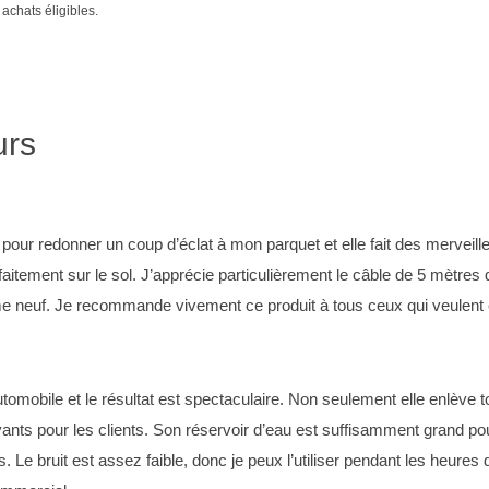
chats éligibles.
urs
tée pour redonner un coup d’éclat à mon parquet et elle fait des merve
faitement sur le sol. J’apprécie particulièrement le câble de 5 mètres 
me neuf. Je recommande vivement ce produit à tous ceux qui veulent en
omobile et le résultat est spectaculaire. Non seulement elle enlève to
ayants pour les clients. Son réservoir d’eau est suffisamment grand pou
e bruit est assez faible, donc je peux l’utiliser pendant les heures 