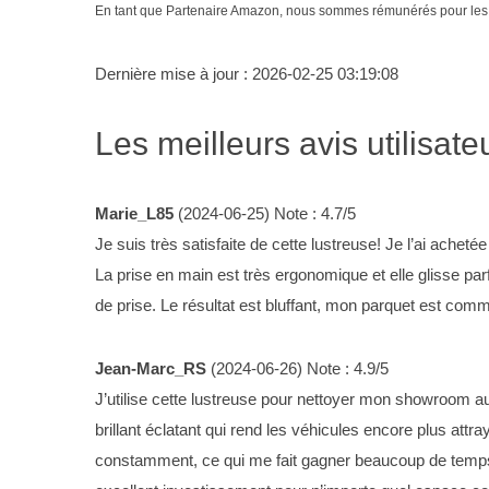
En tant que Partenaire Amazon, nous sommes rémunérés pour les a
Dernière mise à jour : 2026-02-25 03:19:08
Les meilleurs avis utilisate
Marie_L85
(
2024-06-25
)
Note :
4.7
/5
Je suis très satisfaite de cette lustreuse! Je l’ai ache
La prise en main est très ergonomique et elle glisse par
de prise. Le résultat est bluffant, mon parquet est com
Jean-Marc_RS
(
2024-06-26
)
Note :
4.9
/5
J’utilise cette lustreuse pour nettoyer mon showroom aut
brillant éclatant qui rend les véhicules encore plus attr
constamment, ce qui me fait gagner beaucoup de temps. L