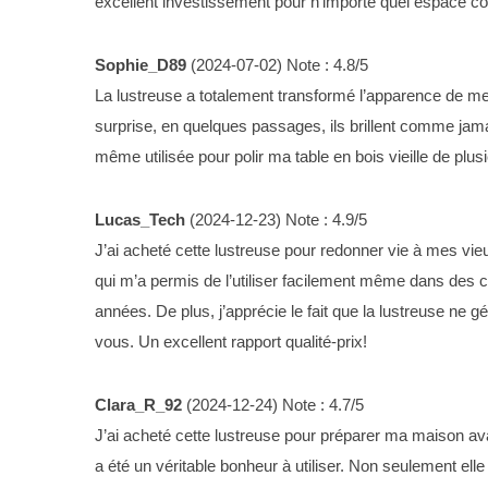
excellent investissement pour n’importe quel espace c
Sophie_D89
(
2024-07-02
)
Note :
4.8
/5
La lustreuse a totalement transformé l’apparence de mes
surprise, en quelques passages, ils brillent comme jama
même utilisée pour polir ma table en bois vieille de plu
Lucas_Tech
(
2024-12-23
)
Note :
4.9
/5
J’ai acheté cette lustreuse pour redonner vie à mes vieu
qui m’a permis de l’utiliser facilement même dans des co
années. De plus, j’apprécie le fait que la lustreuse ne gé
vous. Un excellent rapport qualité-prix!
Clara_R_92
(
2024-12-24
)
Note :
4.7
/5
J’ai acheté cette lustreuse pour préparer ma maison av
a été un véritable bonheur à utiliser. Non seulement ell