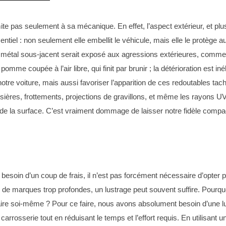
ite pas seulement à sa mécanique. En effet, l’aspect extérieur, et plu
sentiel : non seulement elle embellit le véhicule, mais elle le protège
métal sous-jacent serait exposé aux agressions extérieures, comme l’
mme coupée à l’air libre, qui finit par brunir ; la détérioration est i
tre voiture, mais aussi favoriser l’apparition de ces redoutables tache
ières, frottements, projections de gravillons, et même les rayons UV
ceur de la surface. C’est vraiment dommage de laisser notre fidèle compa
esoin d’un coup de frais, il n’est pas forcément nécessaire d’opter
pas de marques trop profondes, un lustrage peut souvent suffire. Pou
ire soi-même ? Pour ce faire, nous avons absolument besoin d’une lus
arrosserie tout en réduisant le temps et l’effort requis. En utilisant 