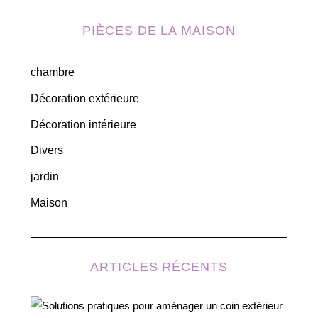
H
r
PIÈCES DE LA MAISON
c
h
chambre
f
o
Décoration extérieure
r
Décoration intérieure
:
Divers
jardin
Maison
ARTICLES RÉCENTS