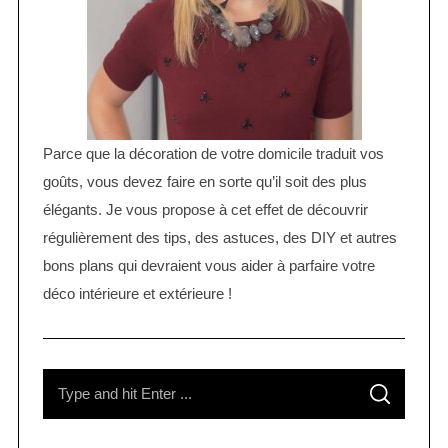
Parce que la décoration de votre domicile traduit vos
goûts, vous devez faire en sorte qu’il soit des plus
élégants. Je vous propose à cet effet de découvrir
régulièrement des tips, des astuces, des DIY et autres
bons plans qui devraient vous aider à parfaire votre
déco intérieure et extérieure !
S
S
e
E
A
R
a
C