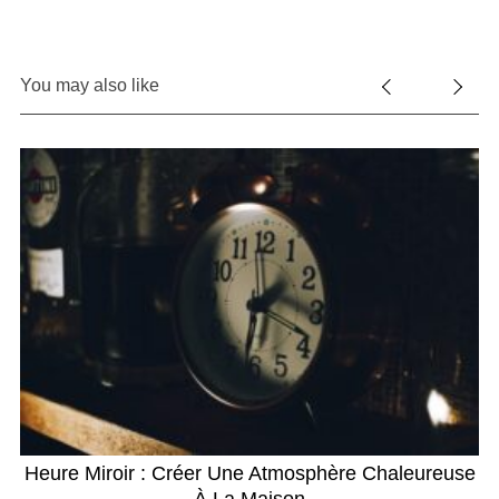
You may also like
L
Heure Miroir : Créer Une Atmosphère Chaleureuse
À La Maison