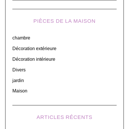
A
R
a
C
H
r
PIÈCES DE LA MAISON
c
h
chambre
f
o
Décoration extérieure
r
Décoration intérieure
:
Divers
jardin
Maison
ARTICLES RÉCENTS