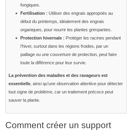
fongiques.
Fertilisation :
Utiliser des engrais appropriés au
début du printemps, idéalement des engrais
organiques, pour nourrir les plantes grimpantes.
Protection hivernale :
Protéger les racines pendant
S
l’hiver, surtout dans les régions froides, par un
e
a
paillage ou une couverture de protection, peut faire
r
toute la différence pour leur survie.
c
h
La prévention des maladies et des ravageurs est
f
essentielle
, ainsi qu’une observation attentive pour détecter
o
tout signe de problème, car un traitement précoce peut
r
:
sauver la plante.
Comment créer un support