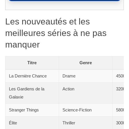
Les nouveautés et les
meilleures séries à ne pas
manquer
Titre
Genre
La Dernière Chance
Drame
4500 ut
Les Gardiens de la
Action
3200 ut
Galaxie
Stranger Things
Science-Fiction
5800 ut
Élite
Thriller
3000 ut