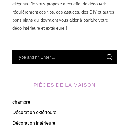
élégants. Je vous propose à cet effet de découvrir
régulièrement des tips, des astuces, des DIY et autres
bons plans qui devraient vous aider à parfaire votre
déco intérieure et extérieure !
S
S
e
E
A
R
a
C
H
r
PIÈCES DE LA MAISON
c
h
chambre
f
o
Décoration extérieure
r
Décoration intérieure
: