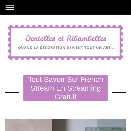
Tout Savoir Sur French
Stream En Streaming
Gratuit