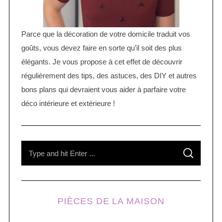
Parce que la décoration de votre domicile traduit vos
goûts, vous devez faire en sorte qu’il soit des plus
élégants. Je vous propose à cet effet de découvrir
régulièrement des tips, des astuces, des DIY et autres
bons plans qui devraient vous aider à parfaire votre
déco intérieure et extérieure !
S
S
e
E
A
R
a
C
H
r
PIÈCES DE LA MAISON
c
h