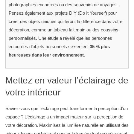
photographies encadrées ou des souvenirs de voyages.
Pensez également aux projets DIY (Do It Yourself) pour
créer des objets uniques qui feront la différence dans votre
décoration, comme un tableau fait main ou des coussins
personnalisés. Une étude a révélé que les personnes
entourées d’objets personnels se sentent
35 % plus
heureuses dans leur environnement
.
Mettez en valeur l’éclairage de
votre intérieur
S
Saviez-vous que l’éclairage peut transformer la perception d’un
e
a
espace ? L’éclairage a un impact majeur sur la perception de
r
votre décoration. Maximisez la lumière naturelle en utilisant des
c
rideaux légers qui laissent passer la lumière tout en préservant