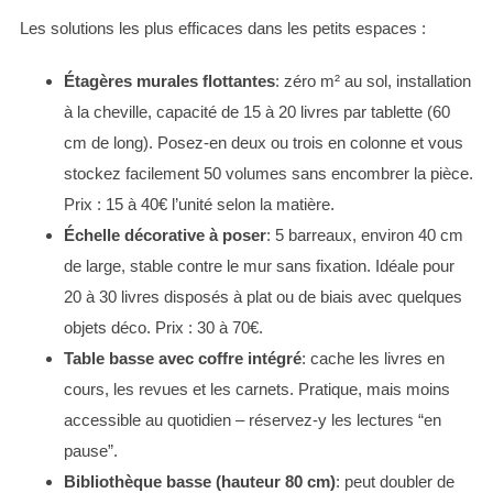
Les solutions les plus efficaces dans les petits espaces :
Étagères murales flottantes
: zéro m² au sol, installation
à la cheville, capacité de 15 à 20 livres par tablette (60
cm de long). Posez-en deux ou trois en colonne et vous
S
e
stockez facilement 50 volumes sans encombrer la pièce.
a
Prix : 15 à 40€ l’unité selon la matière.
r
Échelle décorative à poser
: 5 barreaux, environ 40 cm
c
de large, stable contre le mur sans fixation. Idéale pour
h
f
20 à 30 livres disposés à plat ou de biais avec quelques
o
objets déco. Prix : 30 à 70€.
r
Table basse avec coffre intégré
: cache les livres en
:
cours, les revues et les carnets. Pratique, mais moins
accessible au quotidien – réservez-y les lectures “en
pause”.
Bibliothèque basse (hauteur 80 cm)
: peut doubler de