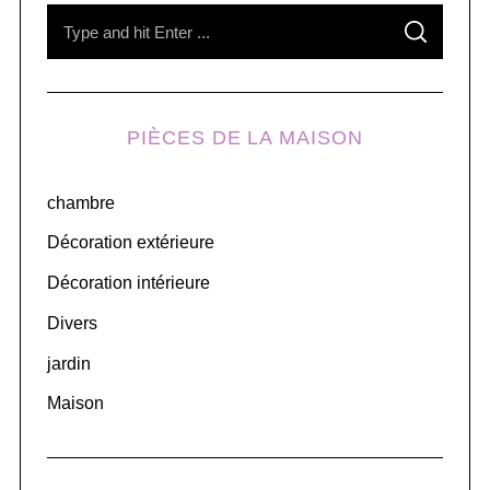
S
S
e
E
A
R
a
C
H
r
PIÈCES DE LA MAISON
c
h
chambre
f
o
Décoration extérieure
r
Décoration intérieure
:
Divers
jardin
Maison