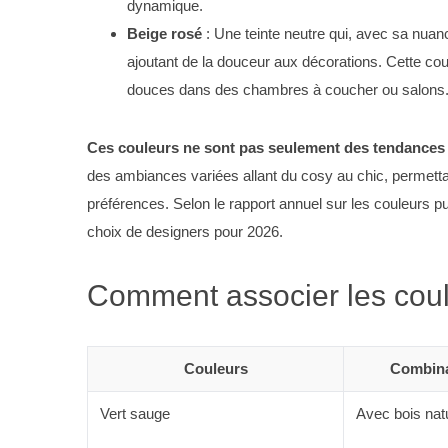
dynamique.
Beige rosé
: Une teinte neutre qui, avec sa nuan
ajoutant de la douceur aux décorations. Cette co
douces dans des chambres à coucher ou salons
S
e
a
Ces couleurs ne sont pas seulement des tendances
r
des ambiances variées allant du cosy au chic, permett
c
préférences. Selon le rapport annuel sur les couleurs pu
h
choix de designers pour 2026.
f
o
r
Comment associer les coule
:
Couleurs
Combina
Vert sauge
Avec bois natu