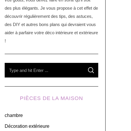
des plus élégants. Je vous propose à cet effet de
découvrir régulièrement des tips, des astuces,
des DIY et autres bons plans qui devraient vous
aider à parfaire votre déco intérieure et extérieure
!
S
S
e
E
A
R
a
C
H
r
PIÈCES DE LA MAISON
c
h
chambre
f
o
Décoration extérieure