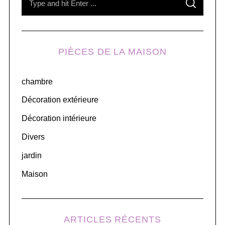
S
e
E
A
R
a
C
H
r
PIÈCES DE LA MAISON
c
h
chambre
f
o
Décoration extérieure
r
Décoration intérieure
:
Divers
jardin
Maison
ARTICLES RÉCENTS