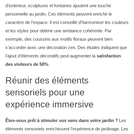
d’extérieur, sculptures et fontaines ajoutent une touche
personnelle au jardin. Ces éléments peuvent enrichir le
caractère de l’espace. Il est conseillé d’harmoniser les couleurs
et les styles pour obtenir une ambiance cohérente. Par
exemple, des coussins aux motifs floraux peuvent bien
s’accorder avec une décoration zen. Des études indiquent que
l’ajout d’éléments décoratifs peut augmenter la
satisfaction
des visiteurs de 50%
.
S
e
Réunir des éléments
a
r
sensoriels pour une
c
h
expérience immersive
f
o
r
Êtes-vous prêt à stimuler vos sens dans votre jardin ?
Les
:
éléments sensoriels enrichissent l’expérience de jardinage. Les