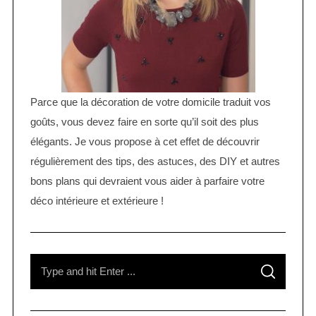
Parce que la décoration de votre domicile traduit vos
goûts, vous devez faire en sorte qu’il soit des plus
élégants. Je vous propose à cet effet de découvrir
régulièrement des tips, des astuces, des DIY et autres
bons plans qui devraient vous aider à parfaire votre
déco intérieure et extérieure !
S
S
e
E
A
R
a
C