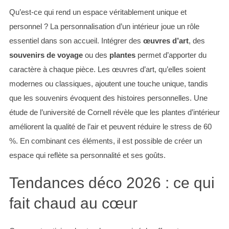
Qu’est-ce qui rend un espace véritablement unique et
personnel ? La personnalisation d’un intérieur joue un rôle
essentiel dans son accueil. Intégrer des
œuvres d’art
, des
souvenirs de voyage
ou des
plantes
permet d’apporter du
caractère à chaque pièce. Les œuvres d’art, qu’elles soient
modernes ou classiques, ajoutent une touche unique, tandis
S
que les souvenirs évoquent des histoires personnelles. Une
e
étude de l’université de Cornell révèle que les plantes d’intérieur
a
améliorent la qualité de l’air et peuvent réduire le stress de 60
r
%. En combinant ces éléments, il est possible de créer un
c
h
espace qui reflète sa personnalité et ses goûts.
f
o
Tendances déco 2026 : ce qui
r
fait chaud au cœur
: