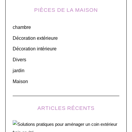
H
r
PIÈCES DE LA MAISON
c
h
chambre
f
o
Décoration extérieure
r
Décoration intérieure
:
Divers
jardin
Maison
ARTICLES RÉCENTS