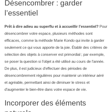
Désencombrer : garder
l’essentiel
Prêt à dire adieu au superflu et à accueillir l’essentiel?
Pour
désencombrer votre espace, plusieurs méthodes sont
S
efficaces, comme la méthode Marie Kondo qui invite à garder
e
seulement ce qui vous apporte de la joie. Établir des critères de
a
r
sélection des objets à conserver est primordial ; par exemple,
c
se poser la question si l’objet a été utilisé au cours de l’année.
h
De plus, il est judicieux d’effectuer des périodes de
f
désencombrement régulières pour maintenir un intérieur aéré
o
r
et agréable, permettant ainsi de diminuer le stress et
:
d’augmenter le bien-être dans votre espace de vie.
Incorporer des éléments