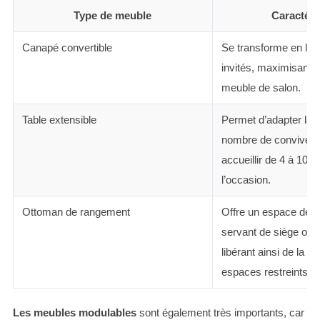
Type de meuble
Caractéri
Canapé convertible
Se transforme en lit p
invités, maximisant ain
meuble de salon.
Table extensible
Permet d’adapter la ta
nombre de convives, 
accueillir de 4 à 10 
l’occasion.
Ottoman de rangement
Offre un espace de s
servant de siège ou 
libérant ainsi de la p
espaces restreints.
Les meubles modulables
sont également très importants, car