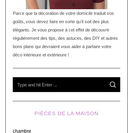
Parce que la décoration de votre domicile traduit vos
goûts, vous devez faire en sorte qu’il soit des plus
élégants. Je vous propose à cet effet de découvrir
régulièrement des tips, des astuces, des DIY et autres
bons plans qui devraient vous aider à parfaire votre
déco intérieure et extérieure !
S
S
e
E
A
R
a
C
H
r
PIÈCES DE LA MAISON
c
h
chambre
f